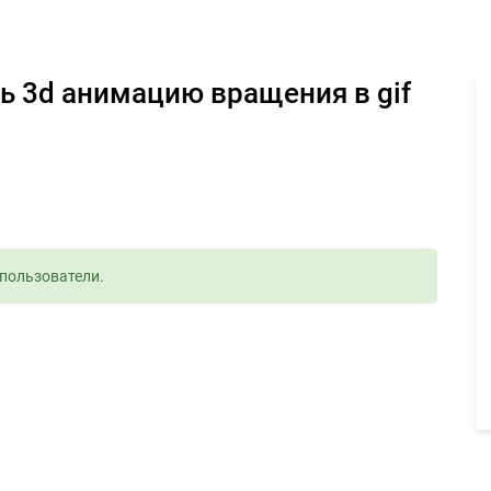
монеты создать 3d анимацию вращения в gif - Задание для фрилан
ть 3d анимацию вращения в gif
пользователи.