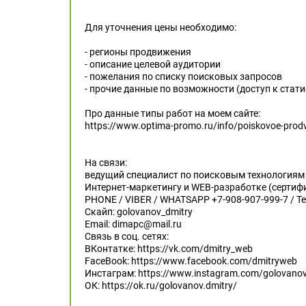
Для уточнения цены необходимо:
- регионы продвижения
- описание целевой аудитории
- пожелания по списку поисковых запросов
- прочие данные по возможности (доступ к стати
Про данные типы работ на моем сайте:
https://www.optima-promo.ru/info/poiskovoe-prodv
На связи:
ведущий специалист по поисковым технологиям 
Интернет-маркетингу и WEB-разработке (серти
PHONE / VIBER / WHATSAPP +7-908-907-999-7 / T
Скайп: golovanov_dmitry
Email: dimapc@mail.ru
Связь в соц. сетях:
ВКонтатке: https://vk.com/dmitry_web
FaceBook: https://www.facebook.com/dmitryweb
Инстаграм: https://www.instagram.com/golovanov.
ОК: https://ok.ru/golovanov.dmitry/