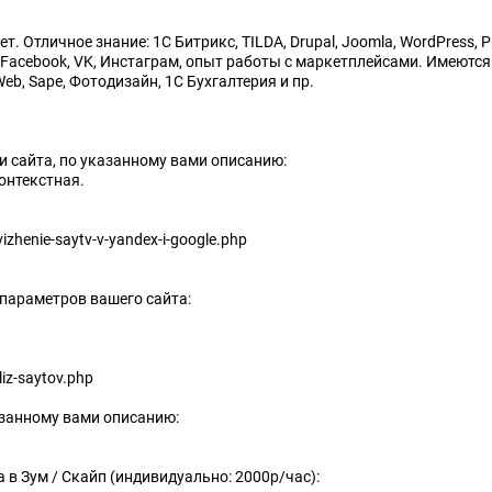
Отличное знание: 1C Битрикс, TILDA, Drupal, Joomla, WordPress, Pre
ти Facebook, VK, Инстаграм, опыт работы с маркетплейсами. Имеютс
 Web, Sape, Фотодизайн, 1С Бухгалтерия и пр.
и сайта, по указанному вами описанию:
контекстная.
izhenie-saytv-v-yandex-i-google.php
 параметров вашего сайта:
iz-saytov.php
азанному вами описанию:
 в Зум / Скайп (индивидуально: 2000р/час):