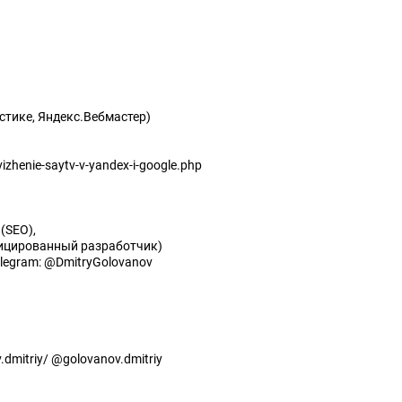
стике, Яндекс.Вебмастер)
izhenie-saytv-v-yandex-i-google.php
(SEO),
фицированный разработчик)
elegram: @DmitryGolovanov
dmitriy/ @golovanov.dmitriy