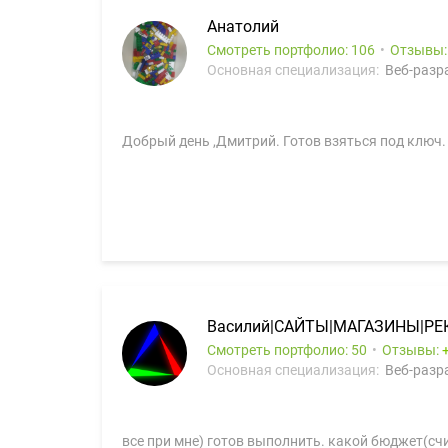
Анатолий
Смотреть портфолио: 106
Отзывы
Основная специализация:
Веб-разра
Добрый день ,Дмитрий. Готов взяться под ключ. М
Василий|САЙТЫ|МАГАЗИНЫ|РЕ
Смотреть портфолио: 50
Отзывы:
Основная специализация:
Веб-разра
все при мне) готов выполнить. какой бюджет(сч