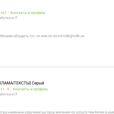
:
67
Контакты и профиль
ботка и IT
ожем обсудить тут, по или по почте tolik@tolik.su
КЛАМА|ТЕКСТЫ] Серый
11
1
Контакты и профиль
ботка и IT
итаю наивным озвучиватья свои желания по оплате тем более в янв