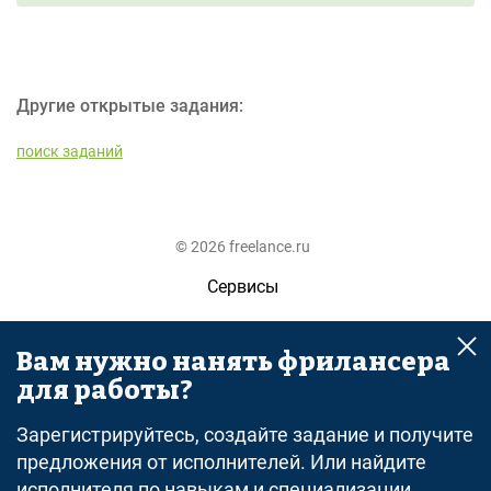
Другие открытые задания:
поиск заданий
© 2026 freelance.ru
Сервисы
Помощь
Вам нужно нанять фрилансера
Поиск
для работы?
Правила
Зарегистрируйтесь, создайте задание и получите
Оферта
предложения от исполнителей. Или найдите
исполнителя по навыкам и специализации