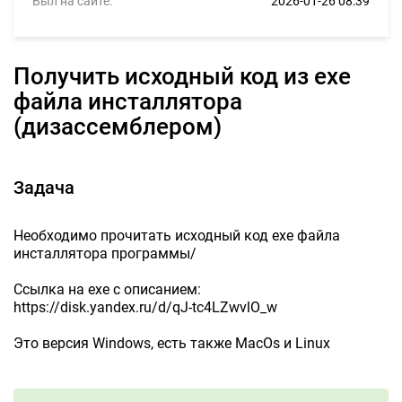
Был на сайте:
2026-01-26 08:39
Получить исходный код из exe
файла инсталлятора
(дизассемблером)
Задача
Необходимо прочитать исходный код exe файла
инсталлятора программы/
Ссылка на exe с описанием:
https://disk.yandex.ru/d/qJ-tc4LZwvlO_w
Это версия Windows, есть также MacOs и Linux