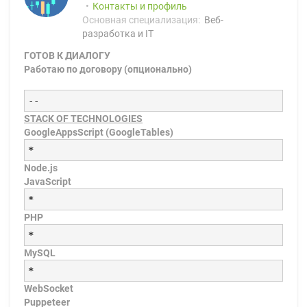
Контакты и профиль
Основная специализация:
Веб-
разработка и IT
ГОТОВ К ДИАЛОГУ
Работаю по договору (опционально)
--
STACK OF TECHNOLOGIES
GoogleAppsScript (GoogleTables)
*
Node.js
JavaScript
*
PHP
*
MySQL
*
WebSocket
Puppeteer