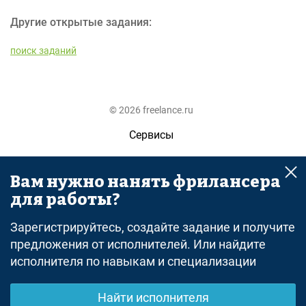
Другие открытые задания:
поиск заданий
© 2026 freelance.ru
Сервисы
Помощь
Вам нужно нанять фрилансера
Поиск
для работы?
Правила
Зарегистрируйтесь, создайте задание и получите
Оферта
предложения от исполнителей. Или найдите
исполнителя по навыкам и специализации
Политика конфиденциальности
Дисклеймер о ЗоЗПП
Найти исполнителя