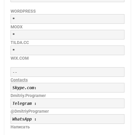
WORDPRESS
*
MODX
*
TILDA.CC
*
WIX.COM
--
Contacts
Skype.com
:
Dmitriy.Programer
Telegram
 :
@DmitriyProgramer
WhatsApp
 :
Написать