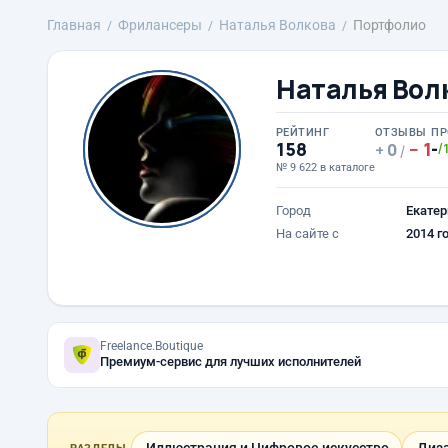
Главная
Фрилансеры
Наталья Волкова
Портфолио
Наталья Вол
РЕЙТИНГ
ОТЗЫВЫ
ПР
158
1
-
0
/
/
№ 9 622 в каталоге
Город
Екатер
На сайте с
2014 г
Freelance.Boutique
Премиум-сервис для лучших исполнителей