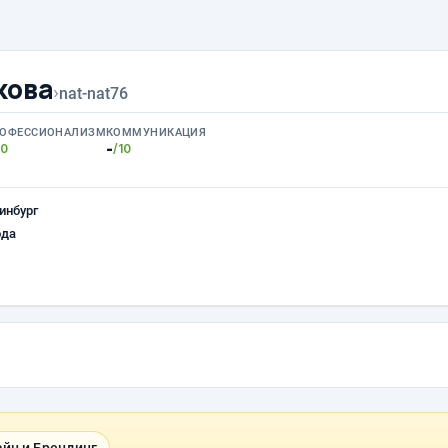
кова
›
nat-nat76
ОФЕССИОНАЛИЗМ
КОММУНИКАЦИЯ
-
10
/10
инбург
ода