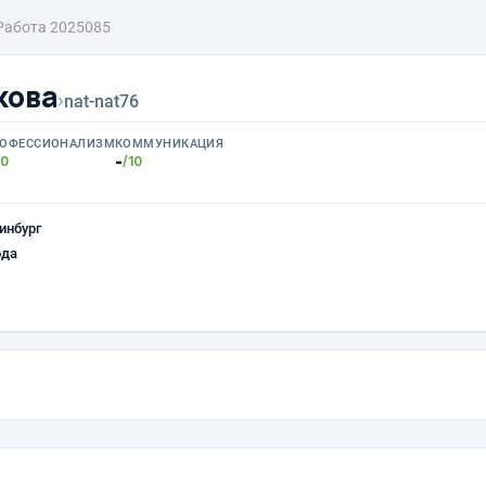
Работа 2025085
кова
›
nat-nat76
ОФЕССИОНАЛИЗМ
КОММУНИКАЦИЯ
-
10
/10
инбург
ода