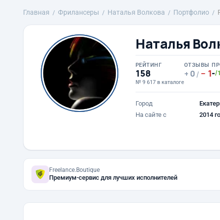
Главная
Фрилансеры
Наталья Волкова
Портфолио
Наталья Вол
РЕЙТИНГ
ОТЗЫВЫ
ПР
158
1
-
0
/
/
№ 9 617 в каталоге
Город
Екатер
На сайте с
2014 г
Freelance.Boutique
Премиум-сервис для лучших исполнителей