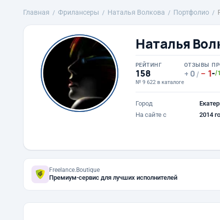
Главная
Фрилансеры
Наталья Волкова
Портфолио
Наталья Вол
РЕЙТИНГ
ОТЗЫВЫ
ПР
158
1
-
0
/
/
№ 9 622 в каталоге
Город
Екатер
На сайте с
2014 г
Freelance.Boutique
Премиум-сервис для лучших исполнителей