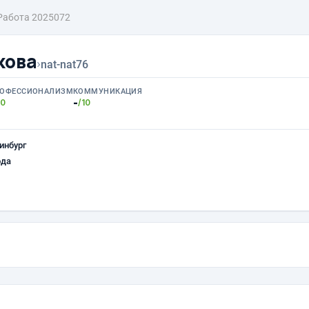
Работа 2025072
кова
›
nat-nat76
ОФЕССИОНАЛИЗМ
КОММУНИКАЦИЯ
-
10
/10
инбург
ода