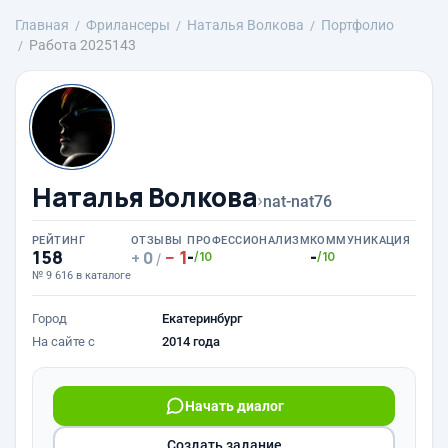
Главная
Фрилансеры
Наталья Волкова
Портфолио
Работа 2025143
Наталья Волкова
›
nat-nat76
РЕЙТИНГ
ОТЗЫВЫ
ПРОФЕССИОНАЛИЗМ
КОММУНИКАЦИЯ
158
1
-
-
0
/10
/10
/
№ 9 616 в каталоге
Город
Екатеринбург
На сайте с
2014 года
Начать диалог
Создать задание