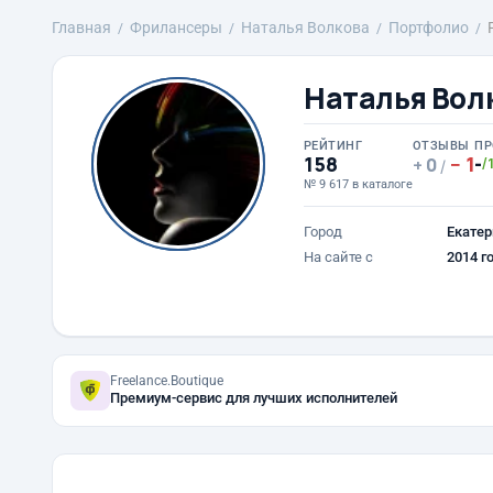
Главная
Фрилансеры
Наталья Волкова
Портфолио
Наталья Вол
РЕЙТИНГ
ОТЗЫВЫ
ПР
158
1
-
0
/
/
№ 9 617 в каталоге
Город
Екатер
На сайте с
2014 г
Freelance.Boutique
Премиум-сервис для лучших исполнителей