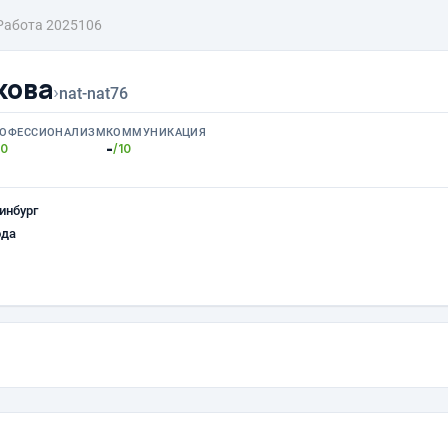
Работа 2025106
кова
›
nat-nat76
ОФЕССИОНАЛИЗМ
КОММУНИКАЦИЯ
-
10
/10
инбург
ода