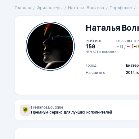
Главная
Фрилансеры
Наталья Волкова
Портфолио
Наталья Вол
РЕЙТИНГ
ОТЗЫВЫ
ПР
158
1
-
0
/
/
№ 9 621 в каталоге
Город
Екатер
На сайте с
2014 г
Freelance.Boutique
Премиум-сервис для лучших исполнителей