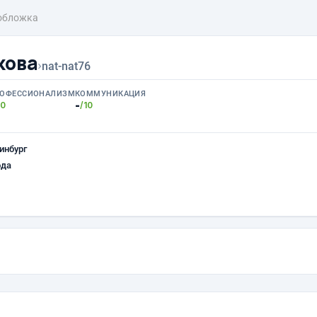
обложка
кова
›
nat-nat76
ОФЕССИОНАЛИЗМ
КОММУНИКАЦИЯ
-
10
/10
инбург
ода