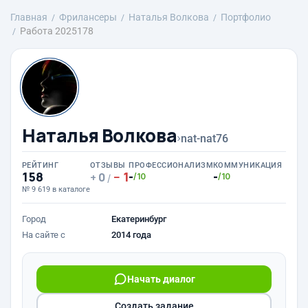
Главная
Фрилансеры
Наталья Волкова
Портфолио
Работа 2025178
Наталья Волкова
›
nat-nat76
РЕЙТИНГ
ОТЗЫВЫ
ПРОФЕССИОНАЛИЗМ
КОММУНИКАЦИЯ
158
1
-
-
0
/10
/10
/
№ 9 619 в каталоге
Город
Екатеринбург
На сайте с
2014 года
Начать диалог
Создать задание