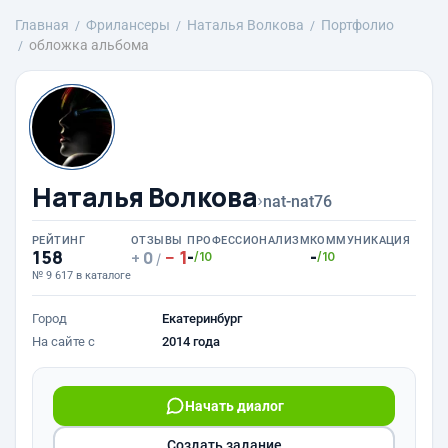
Главная
Фрилансеры
Наталья Волкова
Портфолио
обложка альбома
Наталья Волкова
›
nat-nat76
РЕЙТИНГ
ОТЗЫВЫ
ПРОФЕССИОНАЛИЗМ
КОММУНИКАЦИЯ
158
1
-
-
0
/10
/10
/
№ 9 617 в каталоге
Город
Екатеринбург
На сайте с
2014 года
Начать диалог
Создать задание