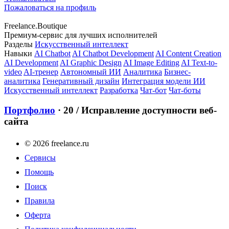
Пожаловаться на профиль
Freelance.Boutique
Премиум-сервис для лучших исполнителей
Разделы
Искусственный интеллект
Навыки
AI Chatbot
AI Chatbot Development
AI Content Creation
AI Development
AI Graphic Design
AI Image Editing
AI Text-to-
video
AI-тренер
Автономный ИИ
Аналитика
Бизнес-
аналитика
Генеративный дизайн
Интеграция модели ИИ
Искусственный интеллект
Разработка
Чат-бот
Чат-боты
Портфолио
· 20
/ Исправление доступности веб-
сайта
© 2026 freelance.ru
Сервисы
Помощь
Поиск
Правила
Оферта