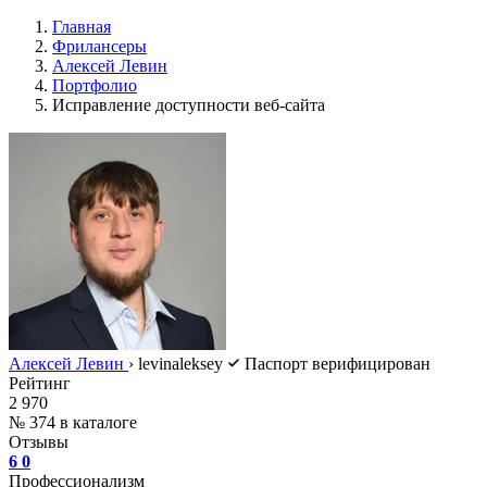
Главная
Фрилансеры
Алексей Левин
Портфолио
Исправление доступности веб-сайта
Алексей Левин
›
levinaleksey
Паспорт верифицирован
Рейтинг
2 970
№ 374 в каталоге
Отзывы
6
0
Профессионализм