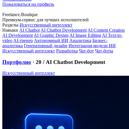
Пожаловаться на профиль
Freelance.Boutique
Премиум-сервис для лучших исполнителей
Разделы
Искусственный интеллект
Навыки
AI Chatbot
AI Chatbot Development
AI Content Creation
AI Development
AI Graphic Design
AI Image Editing
AI Text-to-
video
AI-тренер
Автономный ИИ
Аналитика
Бизнес-
аналитика
Генеративный дизайн
Интеграция модели ИИ
Искусственный интеллект
Разработка
Чат-бот
Чат-боты
Портфолио
· 20
/ AI Chatbot Development
Искусственный интеллект