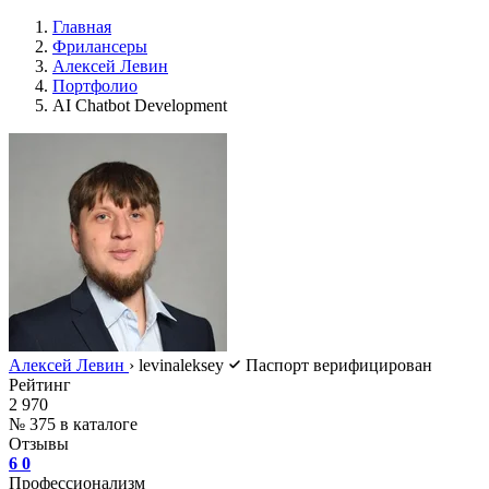
Главная
Фрилансеры
Алексей Левин
Портфолио
AI Chatbot Development
Алексей Левин
›
levinaleksey
Паспорт верифицирован
Рейтинг
2 970
№ 375 в каталоге
Отзывы
6
0
Профессионализм