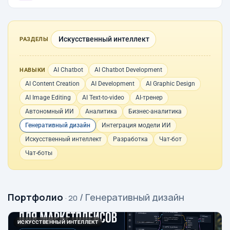
Искусственный интеллект
РАЗДЕЛЫ
AI Chatbot
AI Chatbot Development
НАВЫКИ
AI Content Creation
AI Development
AI Graphic Design
AI Image Editing
AI Text-to-video
AI-тренер
Автономный ИИ
Аналитика
Бизнес-аналитика
Генеративный дизайн
Интеграция модели ИИ
Искусственный интеллект
Разработка
Чат-бот
Чат-боты
Портфолио
/ Генеративный дизайн
· 20
ИСКУССТВЕННЫЙ ИНТЕЛЛЕКТ