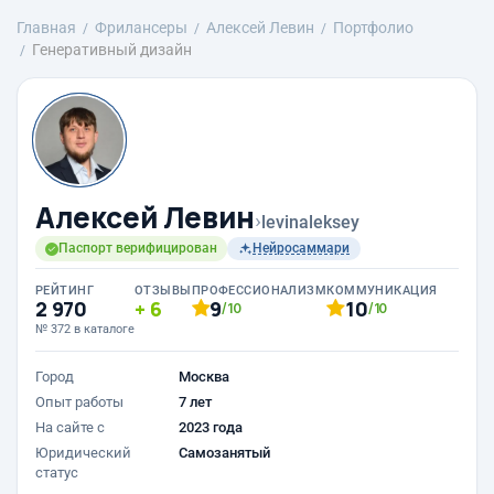
Главная
Фрилансеры
Алексей Левин
Портфолио
Генеративный дизайн
Алексей Левин
›
levinaleksey
Паспорт верифицирован
Нейросаммари
РЕЙТИНГ
ОТЗЫВЫ
ПРОФЕССИОНАЛИЗМ
КОММУНИКАЦИЯ
2 970
6
9
10
/10
/10
№ 372 в каталоге
Город
Москва
Опыт работы
7 лет
На сайте с
2023 года
Юридический
Самозанятый
статус