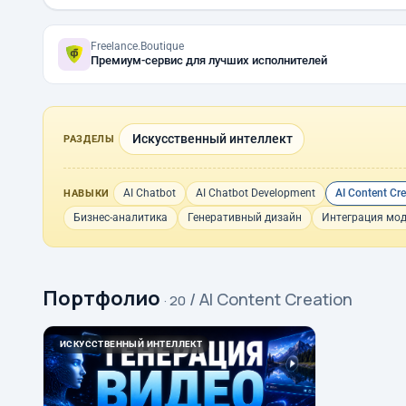
Freelance.Boutique
Премиум-сервис для лучших исполнителей
Искусственный интеллект
РАЗДЕЛЫ
AI Chatbot
AI Chatbot Development
AI Content Cr
НАВЫКИ
Бизнес-аналитика
Генеративный дизайн
Интеграция мо
Портфолио
/ AI Content Creation
· 20
ИСКУССТВЕННЫЙ ИНТЕЛЛЕКТ