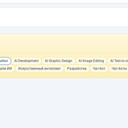
eation
AI Development
AI Graphic Design
AI Image Editing
AI Text-to-v
дели ИИ
Искусственный интеллект
Разработка
Чат-бот
Чат-боты