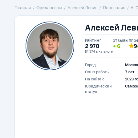
Главная
Фрилансеры
Алексей Левин
Портфолио
AI 
Алексей Лев
РЕЙТИНГ
ОТЗЫВЫ
ПРО
2 970
6
9
№ 374 в каталоге
Город
Москв
Опыт работы
7 лет
На сайте с
2023 г
Юридический
Самоз
статус