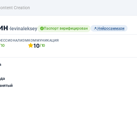
Content Creation
ин
›
levinaleksey
Паспорт верифицирован
Нейросаммари
ФЕССИОНАЛИЗМ
КОММУНИКАЦИЯ
10
/10
/10
а
ода
анятый