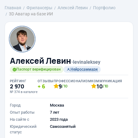
Главная
Фрилансеры
Алексей Левин
Портфолио
3D Аватар на базе ИИ
Алексей Левин
›
levinaleksey
Паспорт верифицирован
Нейросаммари
РЕЙТИНГ
ОТЗЫВЫ
ПРОФЕССИОНАЛИЗМ
КОММУНИКАЦИЯ
2 970
6
9
10
/10
/10
№ 374 в каталоге
Город
Москва
Опыт работы
7 лет
На сайте с
2023 года
Юридический
Самозанятый
статус