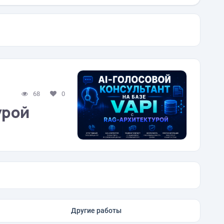
68
0
урой
Другие работы