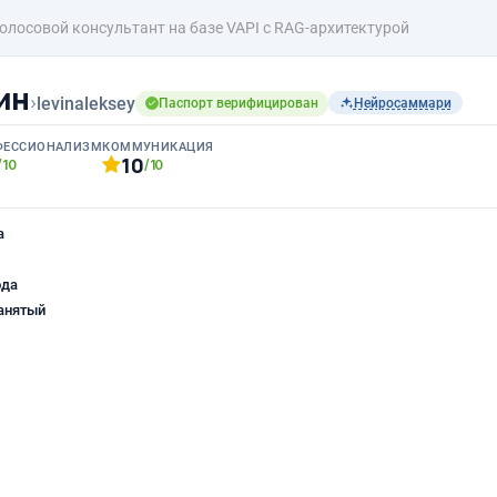
голосовой консультант на базе VAPI с RAG-архитектурой
ин
›
levinaleksey
Паспорт верифицирован
Нейросаммари
ФЕССИОНАЛИЗМ
КОММУНИКАЦИЯ
10
/10
/10
а
ода
анятый