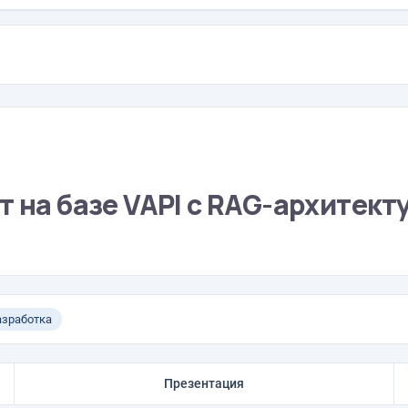
т на базе VAPI с RAG-архитект
азработка
Презентация