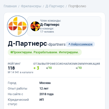
Главная
Фрилансеры
Д-Партнерс
Портфолио
Член команды:
Д-Партнерс
в команде:
17 человек
Д-Партнерс
›
dpartners
Нейросаммари
Проектируем. Разрабатываем. Интегрируем.
РЕЙТИНГ
ОТЗЫВЫ
ПРОФЕССИОНАЛИЗМ
КОММУНИКАЦИЯ
118
3
-
-
/10
/10
№ 14 941 в каталоге
Город
Москва
Опыт работы
12 лет
На сайте с
2018 года
Юридический
ИП
статус