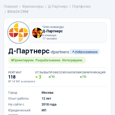
Главная
Фрилансеры
Д-Партнерс
Портфолио
Bitrix24 CRM
Член команды:
Д-Партнерс
в команде:
17 человек
Д-Партнерс
›
dpartners
Нейросаммари
Проектируем. Разрабатываем. Интегрируем.
РЕЙТИНГ
ОТЗЫВЫ
ПРОФЕССИОНАЛИЗМ
КОММУНИКАЦИЯ
118
3
-
-
/10
/10
№ 14 941 в каталоге
Город
Москва
Опыт работы
12 лет
На сайте с
2018 года
Юридический
ИП
статус