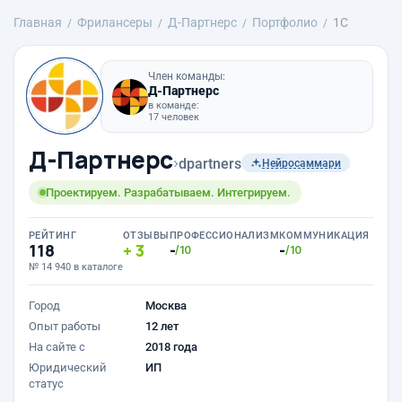
Главная
Фрилансеры
Д-Партнерс
Портфолио
1С
Член команды:
Д-Партнерс
в команде:
17 человек
Д-Партнерс
›
dpartners
Нейросаммари
Проектируем. Разрабатываем. Интегрируем.
РЕЙТИНГ
ОТЗЫВЫ
ПРОФЕССИОНАЛИЗМ
КОММУНИКАЦИЯ
118
3
-
-
/10
/10
№ 14 940 в каталоге
Город
Москва
Опыт работы
12 лет
На сайте с
2018 года
Юридический
ИП
статус