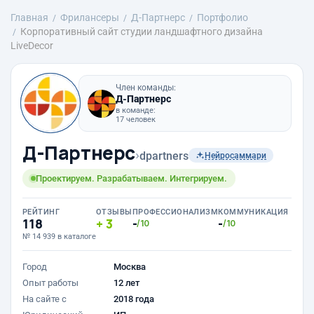
Главная
Фрилансеры
Д-Партнерс
Портфолио
Корпоративный сайт студии ландшафтного дизайна
LiveDecor
Член команды:
Д-Партнерс
в команде:
17 человек
Д-Партнерс
›
dpartners
Нейросаммари
Проектируем. Разрабатываем. Интегрируем.
РЕЙТИНГ
ОТЗЫВЫ
ПРОФЕССИОНАЛИЗМ
КОММУНИКАЦИЯ
118
3
-
-
/10
/10
№ 14 939 в каталоге
Город
Москва
Опыт работы
12 лет
На сайте с
2018 года