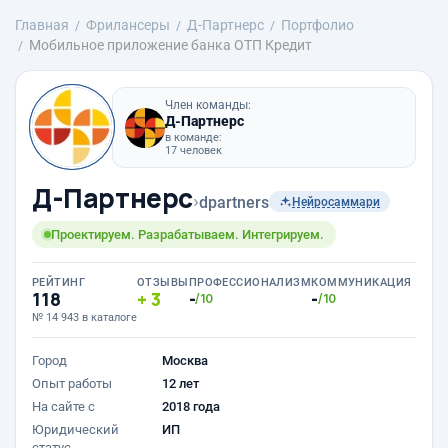
Главная
Фрилансеры
Д-Партнерс
Портфолио
Мобильное приложение банка ОТП Кредит
Член команды:
Д-Партнерс
в команде:
17 человек
Д-Партнерс
›
dpartners
Нейросаммари
Проектируем. Разрабатываем. Интегрируем.
РЕЙТИНГ
ОТЗЫВЫ
ПРОФЕССИОНАЛИЗМ
КОММУНИКАЦИЯ
118
3
-
-
/10
/10
№ 14 943 в каталоге
Город
Москва
Опыт работы
12 лет
На сайте с
2018 года
Юридический
ИП
статус