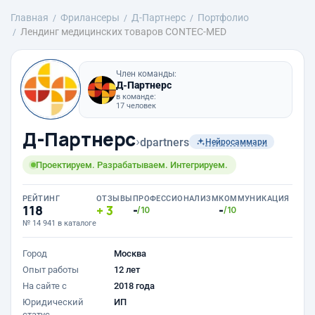
Главная
Фрилансеры
Д-Партнерс
Портфолио
Лендинг медицинских товаров CONTEC-MED
Член команды:
Д-Партнерс
в команде:
17 человек
Д-Партнерс
›
dpartners
Нейросаммари
Проектируем. Разрабатываем. Интегрируем.
РЕЙТИНГ
ОТЗЫВЫ
ПРОФЕССИОНАЛИЗМ
КОММУНИКАЦИЯ
118
3
-
-
/10
/10
№ 14 941 в каталоге
Город
Москва
Опыт работы
12 лет
На сайте с
2018 года
Юридический
ИП
статус