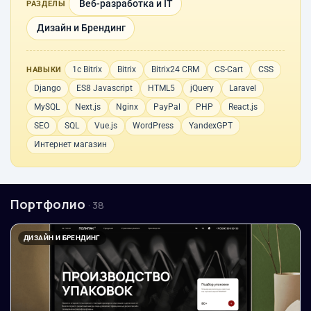
Веб-разработка и IT
РАЗДЕЛЫ
Дизайн и Брендинг
1с Bitrix
Bitrix
Bitrix24 CRM
CS-Cart
CSS
НАВЫКИ
Django
ES8 Javascript
HTML5
jQuery
Laravel
MySQL
Next.js
Nginx
PayPal
PHP
React.js
SEO
SQL
Vue.js
WordPress
YandexGPT
Интернет магазин
Портфолио
· 38
ДИЗАЙН И БРЕНДИНГ