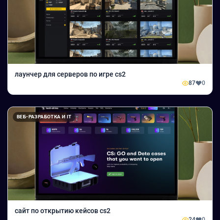
лаунчер для серверов по игре cs2
87
0
ВЕБ-РАЗРАБОТКА И IT
сайт по открытию кейсов cs2
24
0