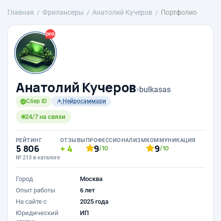
Главная
Фрилансеры
Анатолий Кучеров
Портфолио
Анатолий Кучеров
›
bulkasas
Сбер ID
Нейросаммари
24/7 на связи
РЕЙТИНГ
ОТЗЫВЫ
ПРОФЕССИОНАЛИЗМ
КОММУНИКАЦИЯ
5 806
4
9
9
/10
/10
№ 213 в каталоге
Город
Москва
Опыт работы
6 лет
На сайте с
2025 года
Юридический
ИП