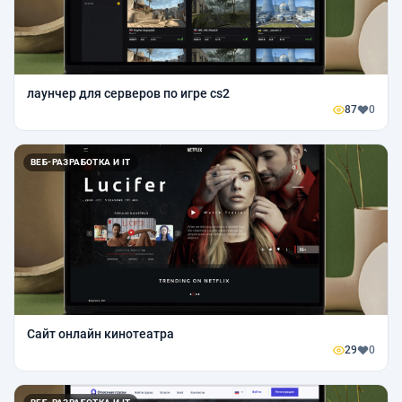
лаунчер для серверов по игре cs2
87
0
ВЕБ-РАЗРАБОТКА И IT
Сайт онлайн кинотеатра
29
0