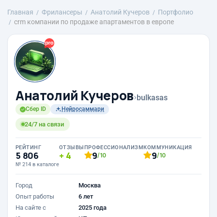
Главная
Фрилансеры
Анатолий Кучеров
Портфолио
crm компании по продаже апартаментов в европе
Анатолий Кучеров
›
bulkasas
Сбер ID
Нейросаммари
24/7 на связи
РЕЙТИНГ
ОТЗЫВЫ
ПРОФЕССИОНАЛИЗМ
КОММУНИКАЦИЯ
5 806
4
9
9
/10
/10
№ 214 в каталоге
Город
Москва
Опыт работы
6 лет
На сайте с
2025 года