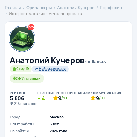
Главная
Фрилансеры
Анатолий Кучеров
Портфолио
Интернет магазин - металлопроката
Анатолий Кучеров
›
bulkasas
Сбер ID
Нейросаммари
24/7 на связи
РЕЙТИНГ
ОТЗЫВЫ
ПРОФЕССИОНАЛИЗМ
КОММУНИКАЦИЯ
5 806
4
9
9
/10
/10
№ 216 в каталоге
Город
Москва
Опыт работы
6 лет
На сайте с
2025 года