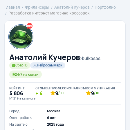
Главная
Фрилансеры
Анатолий Кучеров
Портфолио
Разработка интернет магазина кроссовок
Анатолий Кучеров
›
bulkasas
Сбер ID
Нейросаммари
24/7 на связи
РЕЙТИНГ
ОТЗЫВЫ
ПРОФЕССИОНАЛИЗМ
КОММУНИКАЦИЯ
5 806
4
9
9
/10
/10
№ 219 в каталоге
Город
Москва
Опыт работы
6 лет
На сайте с
2025 года