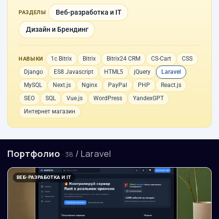
Веб-разработка и IT
РАЗДЕЛЫ
Дизайн и Брендинг
1с Bitrix
Bitrix
Bitrix24 CRM
CS-Cart
CSS
НАВЫКИ
Django
ES8 Javascript
HTML5
jQuery
Laravel
MySQL
Next.js
Nginx
PayPal
PHP
React.js
SEO
SQL
Vue.js
WordPress
YandexGPT
Интернет магазин
Портфолио
/ Laravel
· 38
ВЕБ-РАЗРАБОТКА И IT