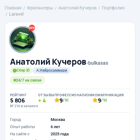
Главная
Фрилансеры
Анатолий Кучеров
Портфолио
Laravel
Анатолий Кучеров
›
bulkasas
Сбер ID
Нейросаммари
24/7 на связи
РЕЙТИНГ
ОТЗЫВЫ
ПРОФЕССИОНАЛИЗМ
КОММУНИКАЦИЯ
5 806
4
9
9
/10
/10
№ 216 в каталоге
Город
Москва
Опыт работы
6 лет
На сайте с
2025 года