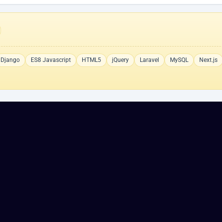
Django
ES8 Javascript
HTML5
jQuery
Laravel
MySQL
Next.js