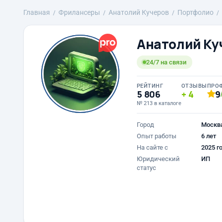
Главная
Фрилансеры
Анатолий Кучеров
Портфолио
Анатолий Ку
24/7 на связи
РЕЙТИНГ
ОТЗЫВЫ
ПРО
5 806
4
9
№ 213 в каталоге
Город
Москв
Опыт работы
6 лет
На сайте с
2025 г
Юридический
ИП
статус