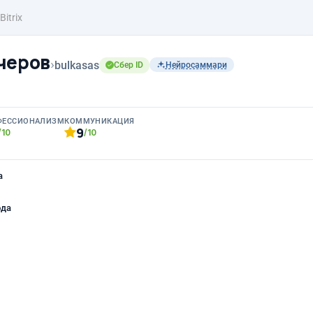
Bitrix
черов
›
bulkasas
Сбер ID
Нейросаммари
ФЕССИОНАЛИЗМ
КОММУНИКАЦИЯ
9
/10
/10
а
ода