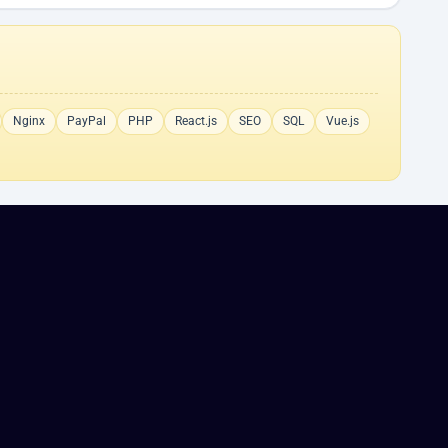
Nginx
PayPal
PHP
React.js
SEO
SQL
Vue.js