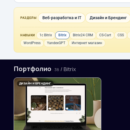
Веб-разработка и IT
Дизайн и Брендинг
РАЗДЕЛЫ
1с Bitrix
Bitrix
Bitrix24 CRM
CS-Cart
CSS
НАВЫКИ
WordPress
YandexGPT
Интернет магазин
Портфолио
/ Bitrix
· 38
ДИЗАЙН И БРЕНДИНГ