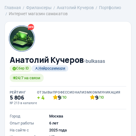
Главная
Фрилансеры
Анатолий Кучеров
Портфолио
Интернет магазин самакатов
Анатолий Кучеров
›
bulkasas
Сбер ID
Нейросаммари
24/7 на связи
РЕЙТИНГ
ОТЗЫВЫ
ПРОФЕССИОНАЛИЗМ
КОММУНИКАЦИЯ
5 806
4
9
9
/10
/10
№ 213 в каталоге
Город
Москва
Опыт работы
6 лет
На сайте с
2025 года