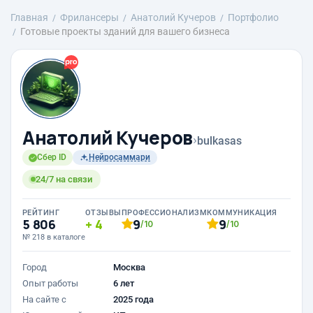
Главная
Фрилансеры
Анатолий Кучеров
Портфолио
Готовые проекты зданий для вашего бизнеса
Анатолий Кучеров
›
bulkasas
Сбер ID
Нейросаммари
24/7 на связи
РЕЙТИНГ
ОТЗЫВЫ
ПРОФЕССИОНАЛИЗМ
КОММУНИКАЦИЯ
5 806
4
9
9
/10
/10
№ 218 в каталоге
Город
Москва
Опыт работы
6 лет
На сайте с
2025 года