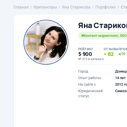
Главная
Фрилансеры
Яна Старикова
Портфолио
Ст
Яна Старико
Контент-маркетолог, SEO 
РЕЙТИНГ
ОТЗЫВЫ
ПРО
5 900
82
-
/10
№ 213 в каталоге
Город
Донец
Опыт работы
14 лет
На сайте с
2012 г
Юридический
Самоз
статус