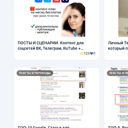
ПОСТЫ И СЦЕНАРИИ. Контент для
Личный Te
соцсетей ВК, Телеграм, RuTube +
который п
контент-план в подарок от 10 постов!
123
0
ТЕКСТЫ И ПЕРЕВОДЫ
ТЕКСТЫ И П
ТОП-10 Google. Статьи для
ТОП-5. Ян