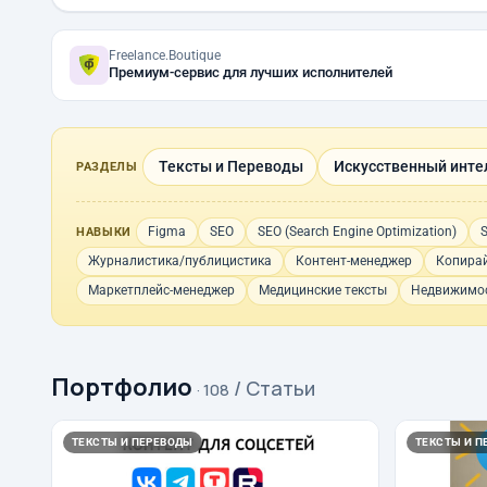
Freelance.Boutique
Премиум-сервис для лучших исполнителей
Тексты и Переводы
Искусственный инте
РАЗДЕЛЫ
Figma
SEO
SEO (Search Engine Optimization)
S
НАВЫКИ
Журналистика/публицистика
Контент-менеджер
Копирай
Маркетплейс-менеджер
Медицинские тексты
Недвижимос
Портфолио
/ Статьи
· 108
ТЕКСТЫ И ПЕРЕВОДЫ
ТЕКСТЫ И П