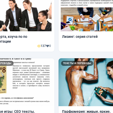
рта, коуча по по
Лизинг: серия статей
нтации
137
0
ЕРЕВОДЫ
ТЕКСТЫ И ПЕРЕВОДЫ
е игры: СЕО тексты,
Парфюмерия: живые, яркие,