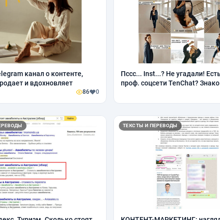
legram канал о контенте,
Пссс... Inst...? Не угадали! Ест
родает и вдохновляет
проф. соцсети TenChat? Знако
86
0
ЕРЕВОДЫ
ТЕКСТЫ И ПЕРЕВОДЫ
декс. Туризм. Сколько стоят
КОНТЕНТ-МАРКЕТИНГ: нагля