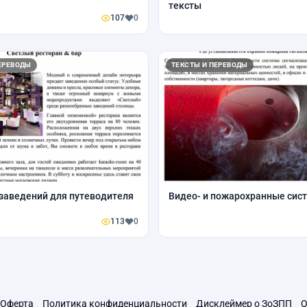
тексты
107
0
ЕРЕВОДЫ
ТЕКСТЫ И ПЕРЕВОДЫ
заведений для путеводителя
Видео- и пожарохранные сис
113
0
Оферта
Политика конфиденциальности
Дисклеймер о ЗоЗПП
О