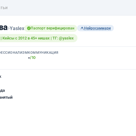
атьи
ва
›
Yaslex
Паспорт верифицирован
Нейросаммари
| Кейсы с 2012 в 45+ нишах | ТГ: @yaslex
ФЕССИОНАЛИЗМ
КОММУНИКАЦИЯ
-
/10
к
ода
анятый