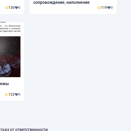
сопровождение, наполнение
130
0
119
0
темы
122
0
тказ от ответственности