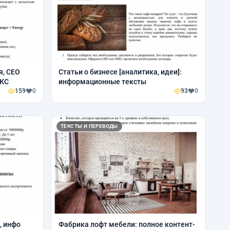
я, СЕО
Статьи о бизнесе [аналитика, идеи]:
 КС
информационные тексты
159
0
93
0
ТЕКСТЫ И ПЕРЕВОДЫ
, инфо
Фабрика лофт мебели: полное контент-