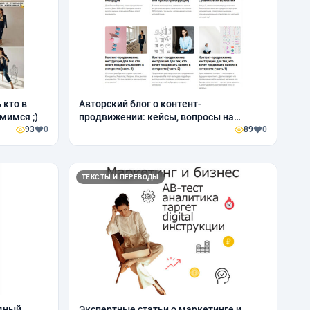
ь кто в
Авторский блог о контент-
мимся ;)
продвижении: кейсы, вопросы на
93
0
ответы
89
0
ТЕКСТЫ И ПЕРЕВОДЫ
дный
Экспертные статьи о маркетинге и