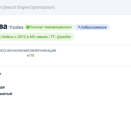
 (Search Engine Optimization)
ва
›
Yaslex
Паспорт верифицирован
Нейросаммари
| Кейсы с 2012 в 45+ нишах | ТГ: @yaslex
ФЕССИОНАЛИЗМ
КОММУНИКАЦИЯ
-
/10
к
ода
анятый