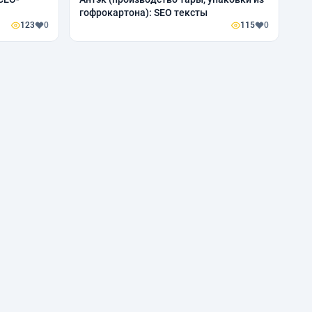
гофрокартона): SEO тексты
123
0
115
0