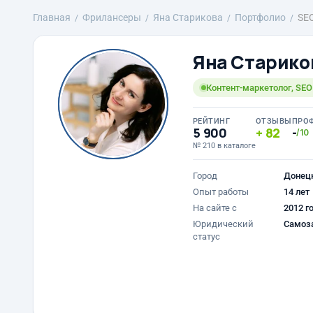
Главная
Фрилансеры
Яна Старикова
Портфолио
SEO
Яна Старико
Контент-маркетолог, SEO 
РЕЙТИНГ
ОТЗЫВЫ
ПРО
5 900
82
-
/10
№ 210 в каталоге
Город
Донец
Опыт работы
14 лет
На сайте с
2012 г
Юридический
Самоз
статус