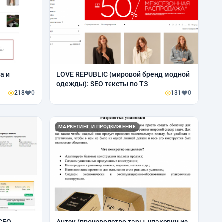
а и
LOVE REPUBLIC (мировой бренд модной
одежды): SEO тексты по ТЗ
218
0
131
0
МАРКЕТИНГ И ПРОДВИЖЕНИЕ
СЕО-
Антэк (производство тары, упаковки из