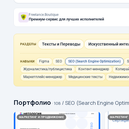
Freelance.Boutique
Премиум-сервис для лучших исполнителей
Тексты и Переводы
Искусственный инте
РАЗДЕЛЫ
Figma
SEO
SEO (Search Engine Optimization)
S
НАВЫКИ
Журналистика/публицистика
Контент-менеджер
Копирай
Маркетплейс-менеджер
Медицинские тексты
Недвижимос
Портфолио
/ SEO (Search Engine Optim
· 108
МАРКЕТИНГ И ПРОДВИЖЕНИЕ
МАРКЕТИНГ