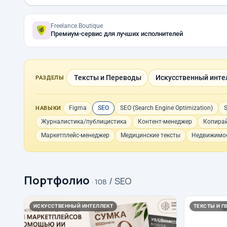
Freelance.Boutique
Премиум-сервис для лучших исполнителей
Тексты и Переводы
Искусственный инте
РАЗДЕЛЫ
Figma
SEO
SEO (Search Engine Optimization)
S
НАВЫКИ
Журналистика/публицистика
Контент-менеджер
Копирай
Маркетплейс-менеджер
Медицинские тексты
Недвижимос
Портфолио
/ SEO
· 108
ИСКУССТВЕННЫЙ ИНТЕЛЛЕКТ
ТЕКСТЫ И П