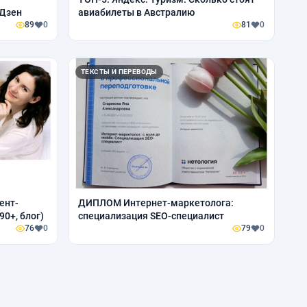
.Дзен
авиабилеты в Австралию
89
0
81
0
ТЕКСТЫ И ПЕРЕВОДЫ
ент-
ДИПЛОМ Интернет-маркетолога:
0+, блог)
специализация SEO-специалист
76
0
79
0