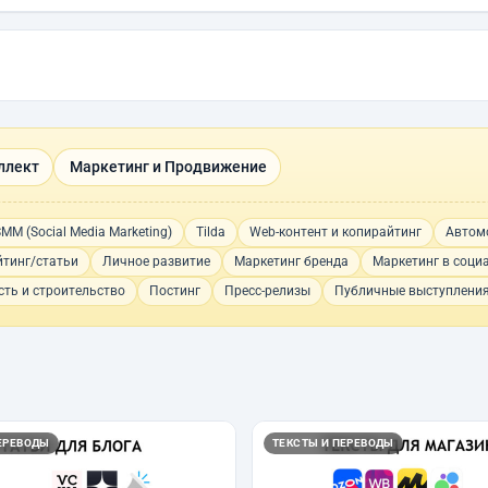
ллект
Маркетинг и Продвижение
MM (Social Media Marketing)
Tilda
Web-контент и копирайтинг
Автом
тинг/статьи
Личное развитие
Маркетинг бренда
Маркетинг в соци
ть и строительство
Постинг
Пресс-релизы
Публичные выступлени
ЕРЕВОДЫ
ТЕКСТЫ И ПЕРЕВОДЫ