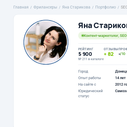
Главная
Фрилансеры
Яна Старикова
Портфолио
SE
Яна Старико
Контент-маркетолог, SEO 
РЕЙТИНГ
ОТЗЫВЫ
ПРО
5 900
82
-
/10
№ 211 в каталоге
Город
Донец
Опыт работы
14 лет
На сайте с
2012 г
Юридический
Самоз
статус