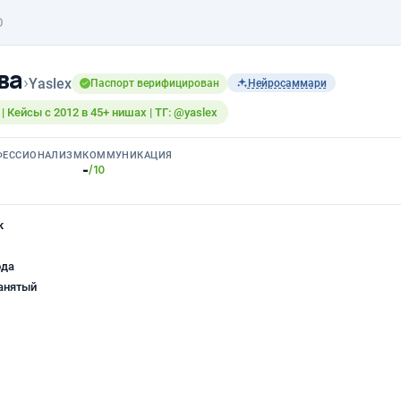
O
ва
›
Yaslex
Паспорт верифицирован
Нейросаммари
| Кейсы с 2012 в 45+ нишах | ТГ: @yaslex
ФЕССИОНАЛИЗМ
КОММУНИКАЦИЯ
-
/10
к
ода
анятый