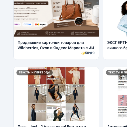
Продающие карточки товаров для
ЭКСПЕРТН
Wildberries, Ozon и Яндекс Маркета с ИИ
личного б
58
0
(Дзен, VC)
ТЕКСТЫ И ПЕРЕВОДЫ
ТЕКСТЫ И П
Пссс... Inst...? Не угадали! Есть кто в
Авторский