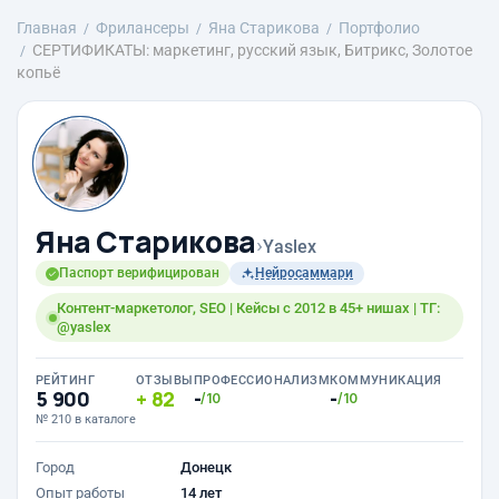
Главная
Фрилансеры
Яна Старикова
Портфолио
СЕРТИФИКАТЫ: маркетинг, русский язык, Битрикс, Золотое
копьё
Яна Старикова
›
Yaslex
Паспорт верифицирован
Нейросаммари
Контент-маркетолог, SEO | Кейсы с 2012 в 45+ нишах | ТГ:
@yaslex
РЕЙТИНГ
ОТЗЫВЫ
ПРОФЕССИОНАЛИЗМ
КОММУНИКАЦИЯ
5 900
82
-
-
/10
/10
№ 210 в каталоге
Город
Донецк
Опыт работы
14 лет