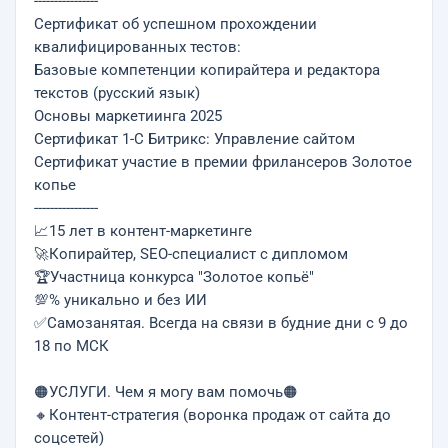
----------------
Сертификат об успешном прохождении
квалифицированных тестов:
Базовые компетенции копирайтера и редактора
текстов (русский язык)
Основы маркетиинга 2025
Сертификат 1-С Битрикс: Управление сайтом
Сертификат участие в премии фрилансеров Золотое
копье
----------------
📈15 лет в контент-маркетинге
🚀Копирайтер, SEO-специалист с дипломом
🏆Участница конкурса "Золотое копьё"
💯% уникально и без ИИ
✅Самозанятая. Всегда на связи в будние дни с 9 до
18 по МСК
🟠УСЛУГИ. Чeм я мoгу вам помочь🟠
🔸Контент-стратегия (воронка продаж от сайта до
соцсетей)