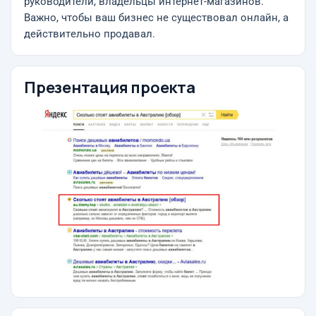
руководители, владельцы интернет-магазинов.
Важно, чтoбы вaш бизнес не существовaл онлайн, а
дейcтвитeльно пpoдавaл.
Презентация проекта