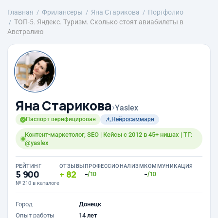
Главная
Фрилансеры
Яна Старикова
Портфолио
ТОП-5. Яндекс. Туризм. Сколько стоят авиабилеты в
Австралию
Яна Старикова
›
Yaslex
Паспорт верифицирован
Нейросаммари
Контент-маркетолог, SEO | Кейсы с 2012 в 45+ нишах | ТГ:
@yaslex
РЕЙТИНГ
ОТЗЫВЫ
ПРОФЕССИОНАЛИЗМ
КОММУНИКАЦИЯ
5 900
82
-
-
/10
/10
№ 210 в каталоге
Город
Донецк
Опыт работы
14 лет