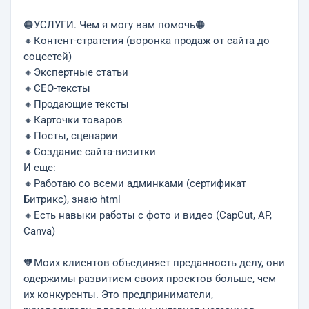
🟠УСЛУГИ. Чeм я мoгу вам помочь🟠
🔸Контент-стратегия (воронка продаж от сайта до
соцсетей)
🔸Экспертные статьи
🔸СЕО-тексты
🔸Продающие тексты
🔸Карточки товаров
🔸Посты, сценарии
🔸Создание сайта-визитки
И еще:
🔸Работаю со всеми админками (сертификат
Битрикс), знаю html
🔸Есть навыки работы с фото и видео (CapCut, AP,
Canva)
🧡Моих клиентов объединяет преданность делу, они
одержимы развитием своих проектов больше, чем
их конкуренты. Это предприниматели,