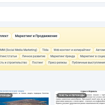
ллект
Маркетинг и Продвижение
MM (Social Media Marketing)
Tilda
Web-контент и копирайтинг
Автом
тинг/статьи
Личное развитие
Маркетинг бренда
Маркетинг в соци
ть и строительство
Постинг
Пресс-релизы
Публичные выступлени
ЕРЕВОДЫ
ТЕКСТЫ И ПЕРЕВОДЫ