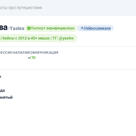
сты про путешествия
ва
›
Yaslex
Паспорт верифицирован
Нейросаммари
| Кейсы с 2012 в 45+ нишах | ТГ: @yaslex
ФЕССИОНАЛИЗМ
КОММУНИКАЦИЯ
-
/10
к
ода
анятый