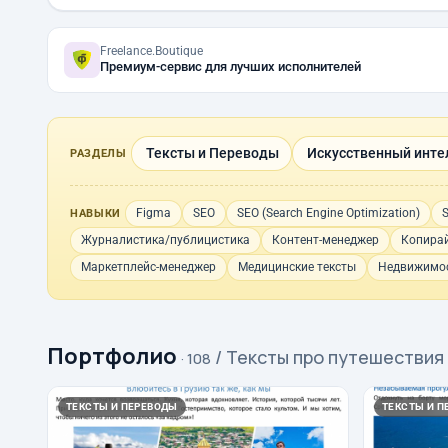
Freelance.Boutique
Премиум-сервис для лучших исполнителей
Тексты и Переводы
Искусственный инте
РАЗДЕЛЫ
Figma
SEO
SEO (Search Engine Optimization)
S
НАВЫКИ
Журналистика/публицистика
Контент-менеджер
Копирай
Маркетплейс-менеджер
Медицинские тексты
Недвижимос
Портфолио
/ Тексты про путешествия
· 108
ТЕКСТЫ И ПЕРЕВОДЫ
ТЕКСТЫ И П