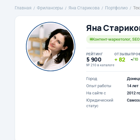
Главная
Фрилансеры
Яна Старикова
Портфолио
Тек
Яна Старико
Контент-маркетолог, SEO 
РЕЙТИНГ
ОТЗЫВЫ
ПРО
5 900
82
-
/10
№ 210 в каталоге
Город
Донец
Опыт работы
14 лет
На сайте с
2012 г
Юридический
Самоз
статус