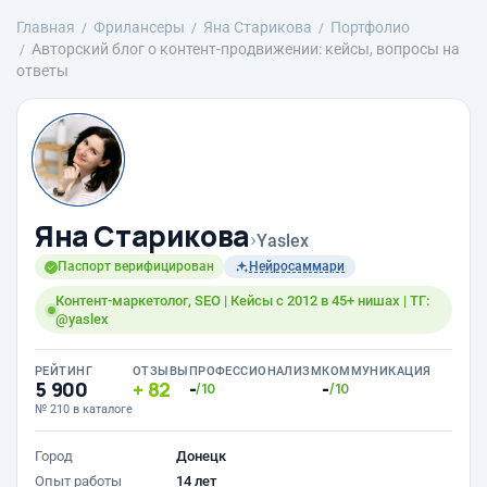
Главная
Фрилансеры
Яна Старикова
Портфолио
Авторский блог о контент-продвижении: кейсы, вопросы на
ответы
Яна Старикова
›
Yaslex
Паспорт верифицирован
Нейросаммари
Контент-маркетолог, SEO | Кейсы с 2012 в 45+ нишах | ТГ:
@yaslex
РЕЙТИНГ
ОТЗЫВЫ
ПРОФЕССИОНАЛИЗМ
КОММУНИКАЦИЯ
5 900
82
-
-
/10
/10
№ 210 в каталоге
Город
Донецк
Опыт работы
14 лет