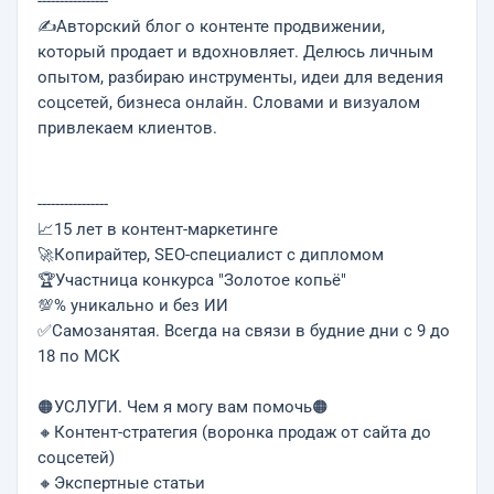
----------------
✍️Авторский блог о контенте продвижении,
который продает и вдохновляет. Делюсь личным
опытом, разбираю инструменты, идеи для ведения
соцсетей, бизнеса онлайн. Словами и визуалом
привлекаем клиентов.
----------------
📈15 лет в контент-маркетинге
🚀Копирайтер, SEO-специалист с дипломом
🏆Участница конкурса "Золотое копьё"
💯% уникально и без ИИ
✅Самозанятая. Всегда на связи в будние дни с 9 до
18 по МСК
🟠УСЛУГИ. Чeм я мoгу вам помочь🟠
🔸Контент-стратегия (воронка продаж от сайта до
соцсетей)
🔸Экспертные статьи