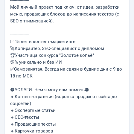
----------------
Мой личный проект под ключ: от идеи, разработки
меню, продающих блоков до написания текстов (с
SEO-оптимизацией).
----------------
📈15 лет в контент-маркетинге
🚀Копирайтер, SEO-специалист с дипломом
🏆Участница конкурса "Золотое копьё"
💯% уникально и без ИИ
✅Самозанятая. Всегда на связи в будние дни с 9 до
18 по МСК
🟠УСЛУГИ. Чeм я мoгу вам помочь🟠
🔸Контент-стратегия (воронка продаж от сайта до
соцсетей)
🔸Экспертные статьи
🔸СЕО-тексты
🔸Продающие тексты
🔸Карточки товаров