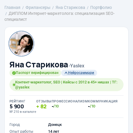
Главная
Фрилансеры
Яна Старикова
Портфолио
ДИПЛОМ Интернет-маркетолога: специализация SEO-
специалист
Яна Старикова
›
Yaslex
Паспорт верифицирован
Нейросаммари
Контент-маркетолог, SEO | Кейсы с 2012 в 45+ нишах | ТГ:
@yaslex
РЕЙТИНГ
ОТЗЫВЫ
ПРОФЕССИОНАЛИЗМ
КОММУНИКАЦИЯ
5 900
82
-
-
/10
/10
№ 210 в каталоге
Город
Донецк
Опыт работы
14 лет