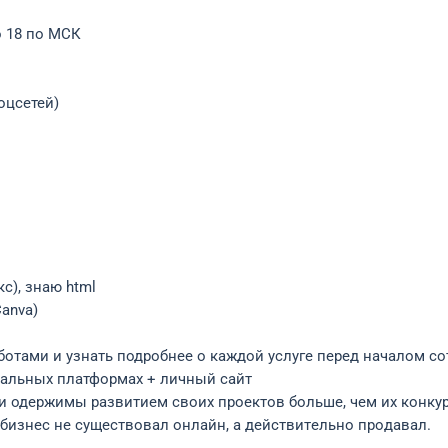
о 18 по МСК
оцсетей)
с), знаю html
Canva)
отами и узнать подробнее о каждой услуге перед началом с
нальных платформах + личный сайт
и одержимы развитием своих проектов больше, чем их конкур
бизнес не существовaл онлайн, а дейcтвитeльно пpoдавaл.