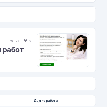
78
0
 работ
Другие работы