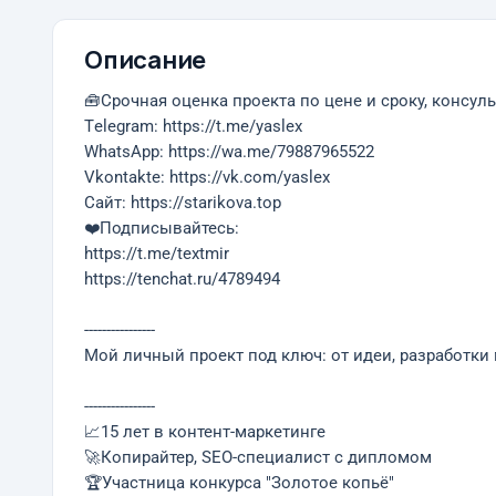
Описание
🧰Срочная оценка проекта по цене и сроку, консул
Тelegram: https://t.me/yaslex
WhatsApp: https://wa.me/79887965522
Vkontakte: https://vk.com/yaslex
Cайт: https://starikova.top
❤️Подписывайтесь:
https://t.me/textmir
https://tenchat.ru/4789494
----------------
Мой личный проект под ключ: от идеи, разработки
----------------
📈15 лет в контент-маркетинге
🚀Копирайтер, SEO-специалист с дипломом
🏆Участница конкурса "Золотое копьё"