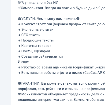
💯% уникально и без ИИ
✅Самозанятая. Всегда на связи в будние дни с 9 д
🟠УСЛУГИ. Чeм я мoгу вам помочь🟠
🔸Контент-стратегия (воронка продаж от сайта до с
🔸Экспертные статьи
🔸СЕО-тексты
🔸Продающие тексты
🔸Карточки товаров
🔸Посты, сценарии
🔸Создание сайта-визитки
И еще:
🔸Работаю со всеми админками (сертификат Битрик
🔸Есть навыки работы с фото и видео (CapCut, AP, 
🟠ГАРАНТИИ. Вы можете ознакомиться с моими раб
портфолио, есть рейтинги и отзывы на профессио
🧡Моих клиентов объединяет преданность делу, он
владельцы интернет-магазинов. Важно, чтoбы вaш 