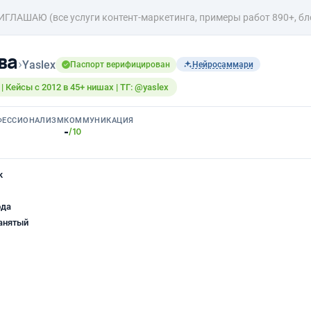
ГЛАШАЮ (все услуги контент-маркетинга, примеры работ 890+, бл
ва
›
Yaslex
Паспорт верифицирован
Нейросаммари
| Кейсы с 2012 в 45+ нишах | ТГ: @yaslex
ФЕССИОНАЛИЗМ
КОММУНИКАЦИЯ
-
/10
к
ода
анятый