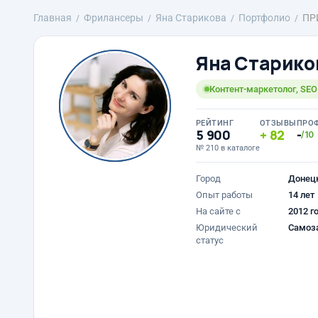
Главная
Фрилансеры
Яна Старикова
Портфолио
ПРИ
Яна Старико
Контент-маркетолог, SEO 
РЕЙТИНГ
ОТЗЫВЫ
ПРО
5 900
82
-
/10
№ 210 в каталоге
Город
Донец
Опыт работы
14 лет
На сайте с
2012 г
Юридический
Самоз
статус