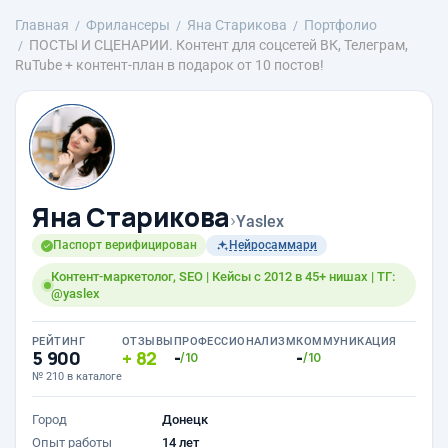
Главная
Фрилансеры
Яна Старикова
Портфолио
ПОСТЫ И СЦЕНАРИИ. Контент для соцсетей ВК, Телеграм,
RuTube + контент-план в подарок от 10 постов!
Яна Старикова
›
Yaslex
Паспорт верифицирован
Нейросаммари
Контент-маркетолог, SEO | Кейсы с 2012 в 45+ нишах | ТГ:
@yaslex
РЕЙТИНГ
ОТЗЫВЫ
ПРОФЕССИОНАЛИЗМ
КОММУНИКАЦИЯ
5 900
82
-
-
/10
/10
№ 210 в каталоге
Город
Донецк
Опыт работы
14 лет