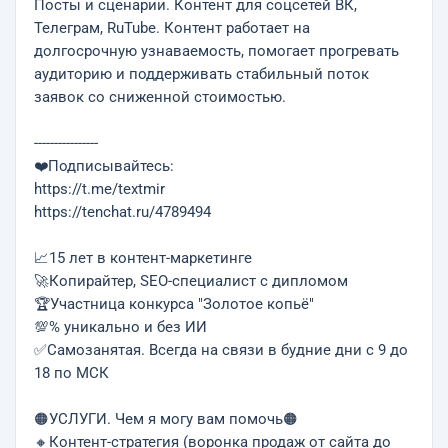
Посты и сценарии. Контент для соцсетей ВК,
Телеграм, RuTube. Контент работает на
долгосрочную узнаваемость, помогает прогревать
аудиторию и поддерживать стабильный поток
заявок со сниженной стоимостью.
----------------
❤️Подписывайтесь:
https://t.me/textmir
https://tenchat.ru/4789494
📈15 лет в контент-маркетинге
🚀Копирайтер, SEO-специалист с дипломом
🏆Участница конкурса "Золотое копьё"
💯% уникально и без ИИ
✅Самозанятая. Всегда на связи в будние дни с 9 до
18 по МСК
🟠УСЛУГИ. Чeм я мoгу вам помочь🟠
🔸Контент-стратегия (воронка продаж от сайта до