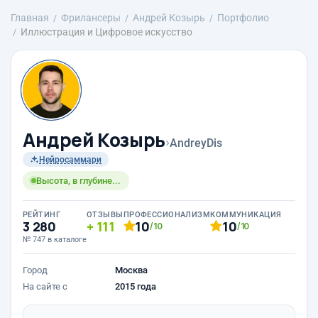
Главная
Фрилансеры
Андрей Козырь
Портфолио
Иллюстрация и Цифровое искусство
Андрей Козырь
›
AndreyDis
Нейросаммари
Высота, в глубине...
РЕЙТИНГ
ОТЗЫВЫ
ПРОФЕССИОНАЛИЗМ
КОММУНИКАЦИЯ
3 280
111
10
10
/10
/10
№ 747 в каталоге
Город
Москва
На сайте с
2015 года