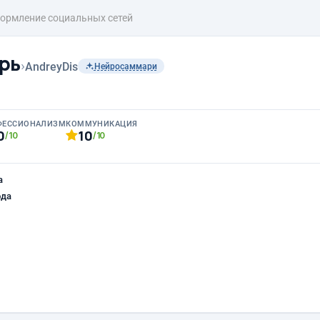
ормление социальных сетей
рь
›
AndreyDis
Нейросаммари
ФЕССИОНАЛИЗМ
КОММУНИКАЦИЯ
0
10
/10
/10
а
ода