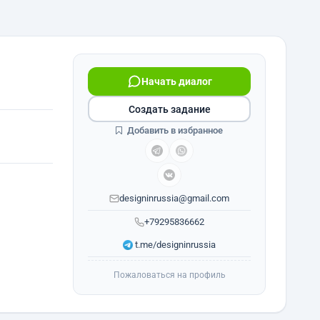
Начать диалог
Создать задание
Добавить в избранное
designinrussia@gmail.com
+79295836662
t.me/designinrussia
Пожаловаться на профиль