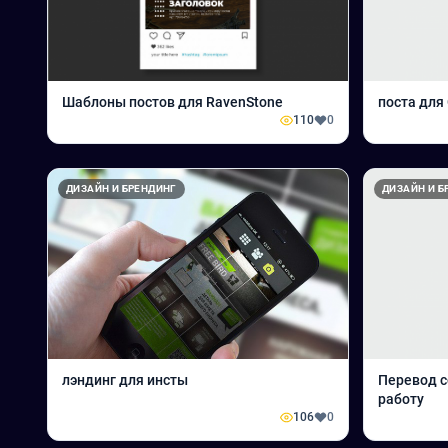
Шаблоны постов для RavenStone
поста для 
110
0
ДИЗАЙН И БРЕНДИНГ
ДИЗАЙН И Б
лэндинг для инсты
Перевод с
работу
106
0