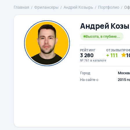
Главная
Фрилансеры
Андрей Козырь
Портфолио
Оф
Андрей Козы
Высота, в глубине...
РЕЙТИНГ
ОТЗЫВЫ
ПРО
3 280
111
1
№ 761 в каталоге
Город
Москв
На сайте с
2015 г