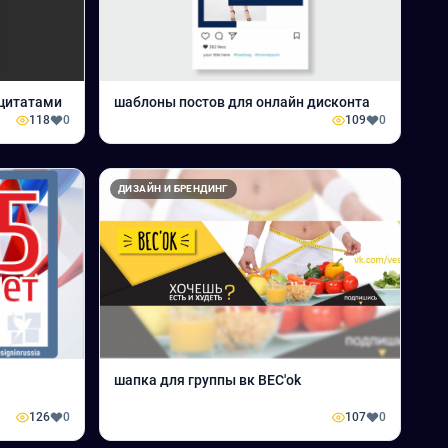
 цитатами
шаблоны постов для онлайн дисконта
118
0
109
0
ДИЗАЙН И БРЕНДИНГ
шапка для группы вк ВЕС'ok
126
0
107
0