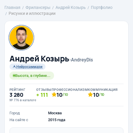
Главная
Фрилансеры
Андрей Козырь
Портфолио
Рисунки и иллюстрации
Андрей Козырь
›
AndreyDis
Нейросаммари
Высота, в глубине...
РЕЙТИНГ
ОТЗЫВЫ
ПРОФЕССИОНАЛИЗМ
КОММУНИКАЦИЯ
3 280
111
10
10
/10
/10
№ 776 в каталоге
Город
Москва
На сайте с
2015 года