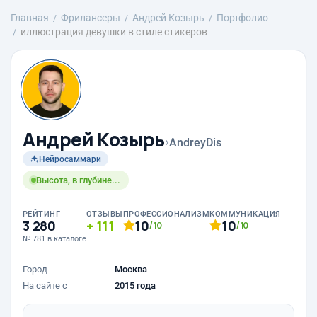
Главная
Фрилансеры
Андрей Козырь
Портфолио
иллюстрация девушки в стиле стикеров
Андрей Козырь
›
AndreyDis
Нейросаммари
Высота, в глубине...
РЕЙТИНГ
ОТЗЫВЫ
ПРОФЕССИОНАЛИЗМ
КОММУНИКАЦИЯ
3 280
111
10
10
/10
/10
№ 781 в каталоге
Город
Москва
На сайте с
2015 года