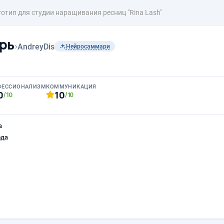
готип для студии наращивания ресниц "Rina Lash"
рь
›
AndreyDis
Нейросаммари
ФЕССИОНАЛИЗМ
КОММУНИКАЦИЯ
0
10
/10
/10
а
ода