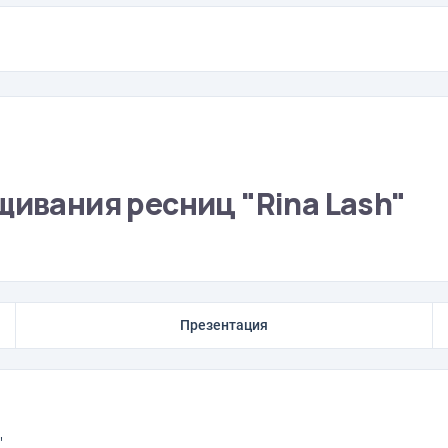
щивания ресниц "Rina Lash"
Презентация
"