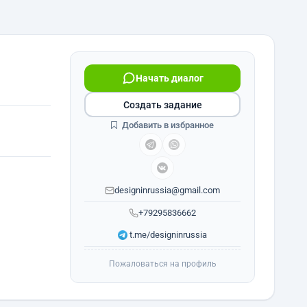
Начать диалог
Создать задание
Добавить в избранное
designinrussia@gmail.com
+79295836662
t.me/designinrussia
Пожаловаться на профиль