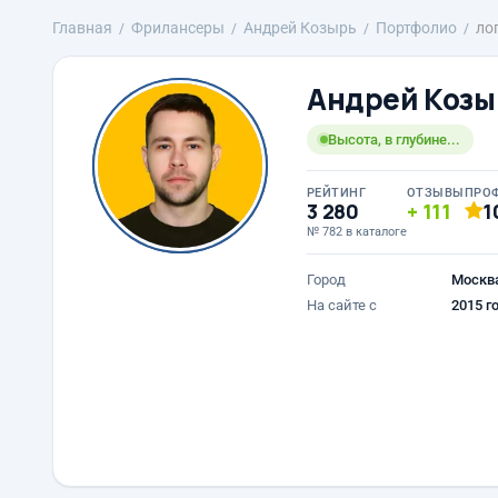
Главная
Фрилансеры
Андрей Козырь
Портфолио
ло
Андрей Козы
Высота, в глубине...
РЕЙТИНГ
ОТЗЫВЫ
ПРО
3 280
111
1
№ 782 в каталоге
Город
Москв
На сайте с
2015 г