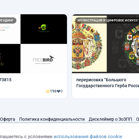
РЕНДИНГ
ИЛЛЮСТРАЦИЯ И ЦИФРОВОЕ ИСКУСС
73815
перерисовка "Большого
Государственного Герба Росс
196
0
Империи"
Оферта
Политика конфиденциальности
Дисклеймер о ЗоЗПП
О
глашаетесь с условиями
использования файлов cookie