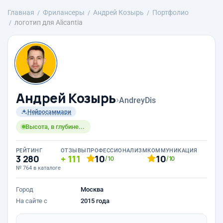
Главная
Фрилансеры
Андрей Козырь
Портфолио
логотип для Alicantia
Андрей Козырь
›
AndreyDis
Нейросаммари
Высота, в глубине...
РЕЙТИНГ
ОТЗЫВЫ
ПРОФЕССИОНАЛИЗМ
КОММУНИКАЦИЯ
3 280
111
10
10
/10
/10
№ 764 в каталоге
Город
Москва
На сайте с
2015 года