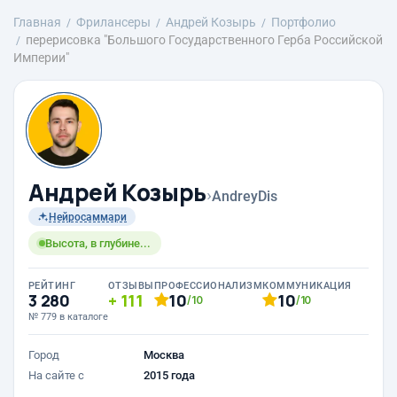
Главная
Фрилансеры
Андрей Козырь
Портфолио
перерисовка "Большого Государственного Герба Российской
Империи"
Андрей Козырь
›
AndreyDis
Нейросаммари
Высота, в глубине...
РЕЙТИНГ
ОТЗЫВЫ
ПРОФЕССИОНАЛИЗМ
КОММУНИКАЦИЯ
3 280
111
10
10
/10
/10
№ 779 в каталоге
Город
Москва
На сайте с
2015 года